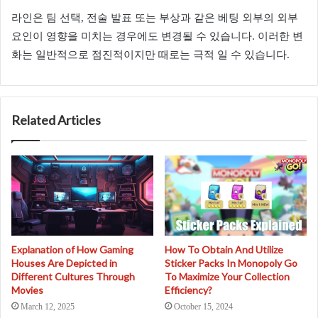
라인은 팀 선택, 전술 발표 또는 부상과 같은 베팅 외부의 외부
요인이 영향을 미치는 경우에도 변경될 수 있습니다. 이러한 변
화는 일반적으로 점진적이지만 때로는 극적 일 수 있습니다.
Related Articles
Explanation of How Gaming
How To Obtain And Utilize
Houses Are Depicted in
Sticker Packs In Monopoly Go
Different Cultures Through
To Maximize Your Collection
Movies
Efficiency?
March 12, 2025
October 15, 2024