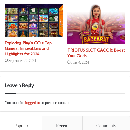
Exploring Play’n GO’s Top
Games: Innovations and
TRIOFUS SLOT GACOR: Boost
Highlights for 2024
Your Odds
September 29, 2024
June 4, 2024
Leave a Reply
You must be
logged in
to post a comment.
Popular
Recent
Comments