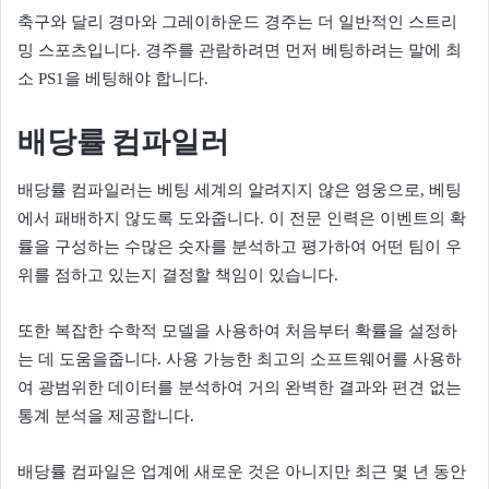
축구와 달리 경마와 그레이하운드 경주는 더 일반적인 스트리
밍 스포츠입니다. 경주를 관람하려면 먼저 베팅하려는 말에 최
소 PS1을 베팅해야 합니다.
배당률 컴파일러
배당률 컴파일러는 베팅 세계의 알려지지 않은 영웅으로, 베팅
에서 패배하지 않도록 도와줍니다. 이 전문 인력은 이벤트의 확
률을 구성하는 수많은 숫자를 분석하고 평가하여 어떤 팀이 우
위를 점하고 있는지 결정할 책임이 있습니다.
또한 복잡한 수학적 모델을 사용하여 처음부터 확률을 설정하
는 데 도움을줍니다. 사용 가능한 최고의 소프트웨어를 사용하
여 광범위한 데이터를 분석하여 거의 완벽한 결과와 편견 없는
통계 분석을 제공합니다.
배당률 컴파일은 업계에 새로운 것은 아니지만 최근 몇 년 동안